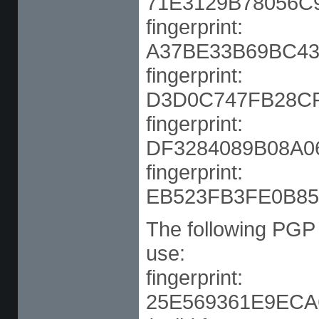
71E3129B78056C
fingerprint:
A37BE33B69BC43
fingerprint:
D3D0C747FB28C
fingerprint:
DF3284089B08A0
fingerprint:
EB523FB3FE0B85
The following PGP 
use:
fingerprint:
25E569361E9EC