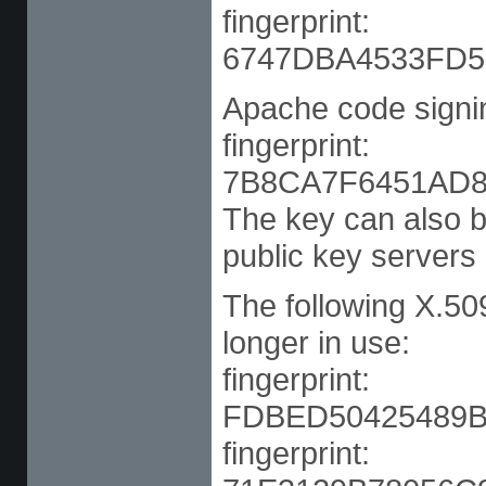
fingerprint:
6747DBA4533FD
Apache code sign
fingerprint:
7B8CA7F6451AD
The key can also
public key servers 
The following X.509
longer in use:
fingerprint:
FDBED50425489B
fingerprint: