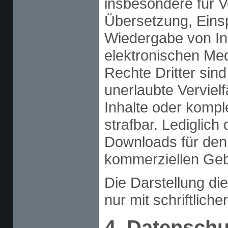
insbesondere für Ve
Übersetzung, Eins
Wiedergabe von In
elektronischen Me
Rechte Dritter sin
unerlaubte Verviel
Inhalte oder komple
strafbar. Lediglich
Downloads für den 
kommerziellen Gebr
Die Darstellung di
nur mit schriftliche
4. Datenschu