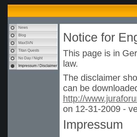
News
Notice for En
Blog
MaxSVN
This page is in Ge
Titan Quests
No Day / Night
law.
Impressum / Disclaimer
The disclaimer sho
can be downloaded
http://www.jurafor
on 12-31-2009 - ve
Impressum